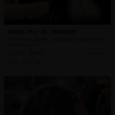
88分钟
16,540
8.5
喜剧电影《开心一刻》- 轻松娱乐首选
一部轻松幽默的喜剧电影，通过诙谐的对白和搞笑的情节为观
众带来欢声笑语。
喜剧片
轻松喜剧
2025/2/10
#
喜剧
#
轻松
#
搞笑
9.2