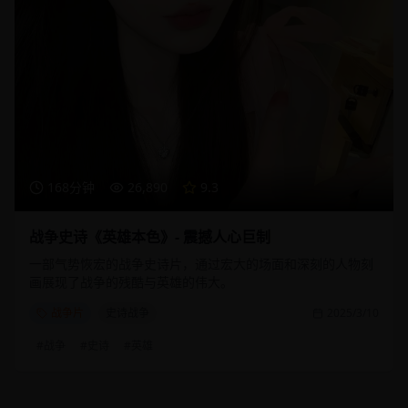
168分钟
26,890
9.3
战争史诗《英雄本色》- 震撼人心巨制
一部气势恢宏的战争史诗片，通过宏大的场面和深刻的人物刻
画展现了战争的残酷与英雄的伟大。
战争片
史诗战争
2025/3/10
#
战争
#
史诗
#
英雄