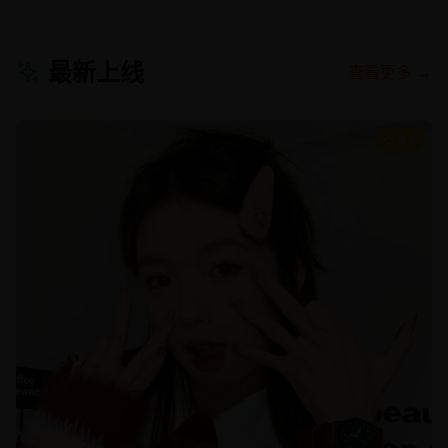
最新上线
查看更多 →
8.8