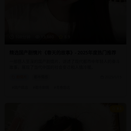
108分钟
15,680
8.9
精选国产剧情片《春天的故事》- 2025年度热门推荐
一部感人至深的国产剧情片，讲述了现代都市中年轻人的奋斗
故事，展现了当代中国的社会变迁和人情冷暖。
剧情片
都市情感
2025/1/15
#
国产精品
#
都市剧情
#
青春励志
9.1