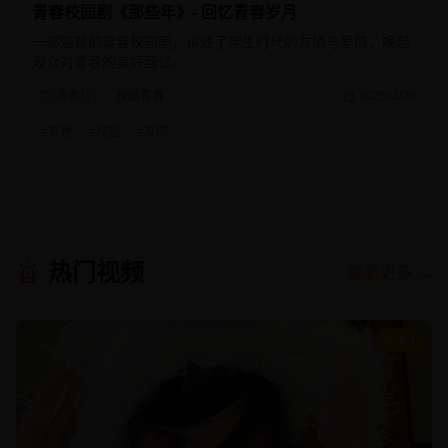
青春校园剧《那些年》- 回忆青春岁月
一部温馨的青春校园剧，讲述了学生时代的友情与爱情，唤起
观众对青春的美好回忆。
青春片
校园青春
2025/2/20
#
青春
#
校园
#
友情
热门视频
查看更多 →
9.1