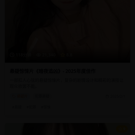
118分钟
21,340
8.8
悬疑惊悚片《暗夜追凶》- 2025年度佳作
一部扣人心弦的悬疑惊悚片，复杂的剧情设计和精彩的演技让
观众欲罢不能。
悬疑片
犯罪悬疑
2025/2/1
#
悬疑
#
犯罪
#
惊悚
9