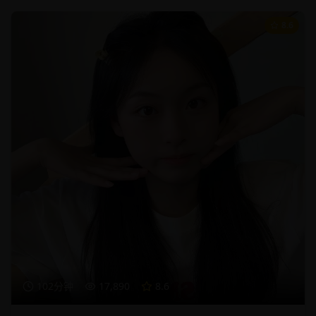
8.6
102分钟
17,890
8.6