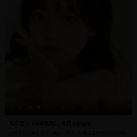
142分钟
19,870
9
科幻巨制《未来世界》- 免费电影在线
一部想象力丰富的科幻电影，展现了对未来世界的独特构想和