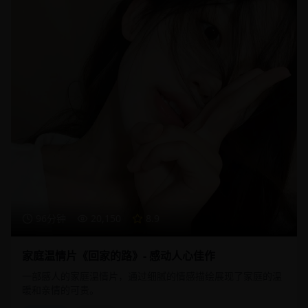
96分钟
20,150
8.9
家庭温情片《回家的路》- 感动人心佳作
一部感人的家庭温情片，通过细腻的情感描绘展现了家庭的温
暖和亲情的可贵。