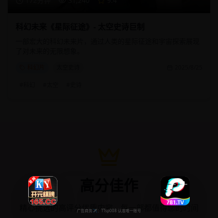
172分钟
31,240
9.4
科幻未来《星际征途》- 太空史诗巨制
一部宏大的科幻未来片，通过人类的星际征途和宇宙探索展现
了对未来的无限想象。
科幻片
太空史诗
2025/8/25
#
科幻
#
太空
#
史诗
高分佳作
精心挑选的高评分优质内容，每一部都值得您的时间